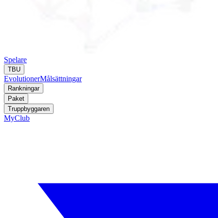
Spelare
TBU
Evolutioner
Målsättningar
Rankningar
Paket
Truppbyggaren
MyClub