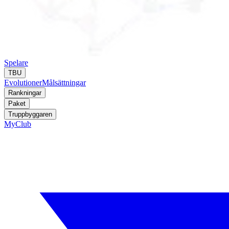
Spelare
TBU
Evolutioner
Målsättningar
Rankningar
Paket
Truppbyggaren
MyClub