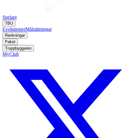
Spelare
TBU
Evolutioner
Målsättningar
Rankningar
Paket
Truppbyggaren
MyClub