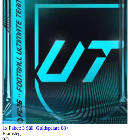
1x Paket: 3 Säll. Guldspelare 88+
Framsteg
0/5