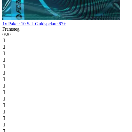
1x Paket: 10 Säl. Guldspelare 87+
Framsteg
0/20














