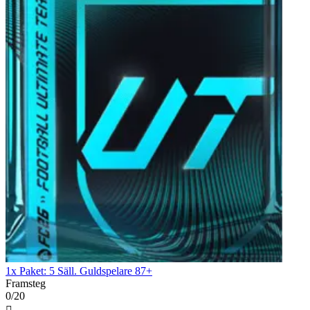
1x Paket: 5 Säll. Guldspelare 87+
Framsteg
0/20