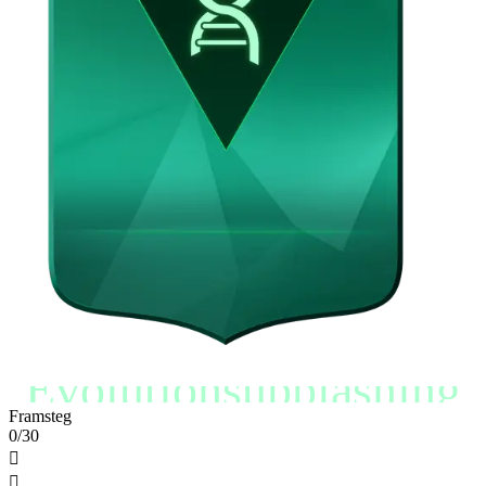
Evolutionsupplåsning
Framsteg
0/30

