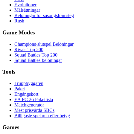
Evolutioner
Målsättningar
Belöningar för säsongsframsteg
Rush
Game Modes
Champions-slutspel Belöningar
Rivals Top 200
Squad Battles Top 200
Squad Battles-belöningar
Tools
Truppbyggaren
Paket
Engångskort
EA FC 26 Paketlista
Matchgenerator
Mest prisvärda SBCs
Billigaste spelarna efter betyg
Games