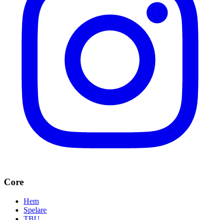
Core
Hem
Spelare
TBU