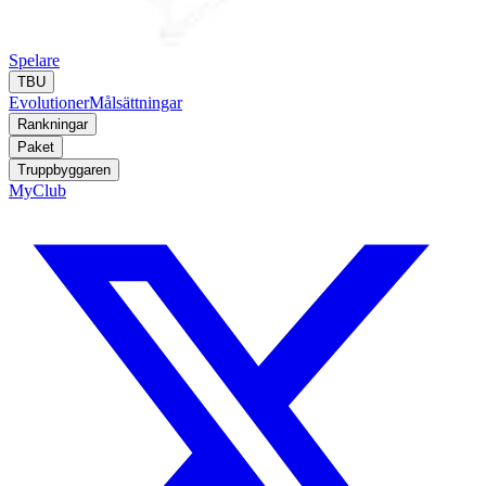
Spelare
TBU
Evolutioner
Målsättningar
Rankningar
Paket
Truppbyggaren
MyClub