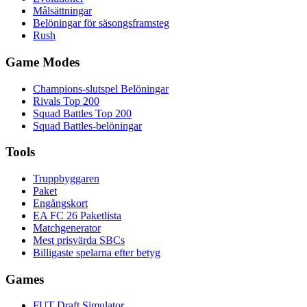
Målsättningar
Belöningar för säsongsframsteg
Rush
Game Modes
Champions-slutspel Belöningar
Rivals Top 200
Squad Battles Top 200
Squad Battles-belöningar
Tools
Truppbyggaren
Paket
Engångskort
EA FC 26 Paketlista
Matchgenerator
Mest prisvärda SBCs
Billigaste spelarna efter betyg
Games
FUT Draft Simulator