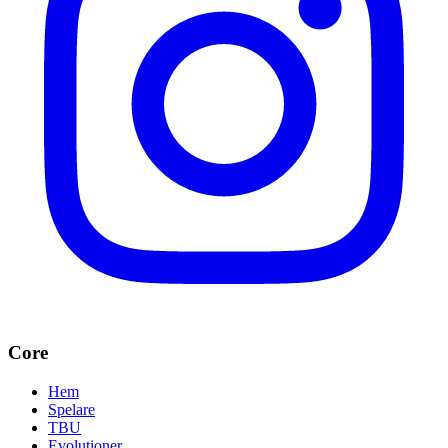
Core
Hem
Spelare
TBU
Evolutioner