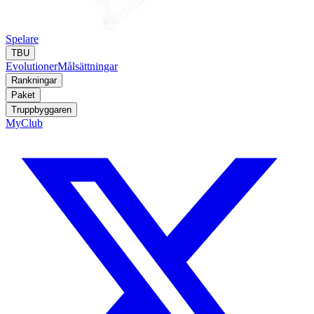
Spelare
TBU
Evolutioner
Målsättningar
Rankningar
Paket
Truppbyggaren
MyClub