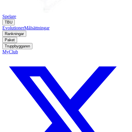
Spelare
TBU
Evolutioner
Målsättningar
Rankningar
Paket
Truppbyggaren
MyClub