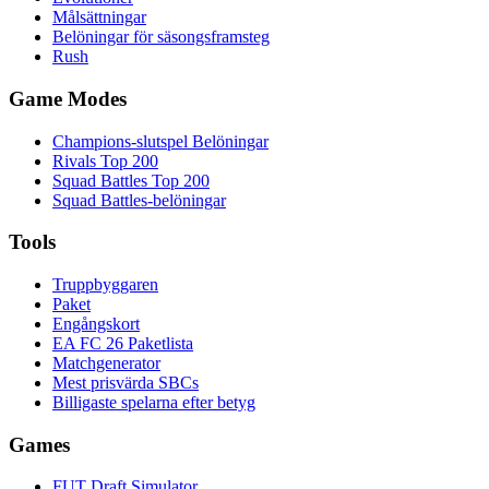
Målsättningar
Belöningar för säsongsframsteg
Rush
Game Modes
Champions-slutspel Belöningar
Rivals Top 200
Squad Battles Top 200
Squad Battles-belöningar
Tools
Truppbyggaren
Paket
Engångskort
EA FC 26 Paketlista
Matchgenerator
Mest prisvärda SBCs
Billigaste spelarna efter betyg
Games
FUT Draft Simulator