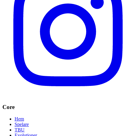
Core
Hem
Spelare
TBU
Evolutioner