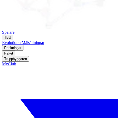
Spelare
TBU
Evolutioner
Målsättningar
Rankningar
Paket
Truppbyggaren
MyClub