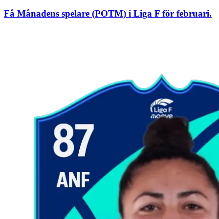
Få Månadens spelare (POTM) i Liga F för februari.