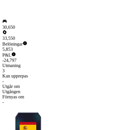
30,650
33,550
Belöningar
5,853
P&L
-24,797
Utmaning
3
Kan upprepas
-
Utgår om
Utgången
Förnyas om
-