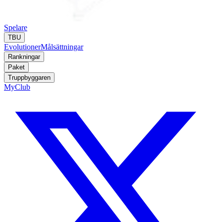
Spelare
TBU
Evolutioner
Målsättningar
Rankningar
Paket
Truppbyggaren
MyClub