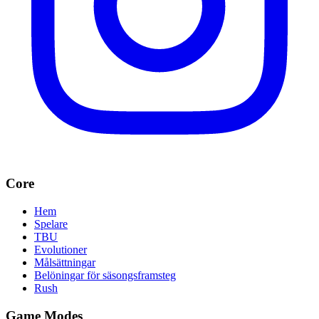
Core
Hem
Spelare
TBU
Evolutioner
Målsättningar
Belöningar för säsongsframsteg
Rush
Game Modes