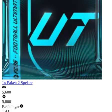
1x Paket: 2 Spelare
5,600
5,800
Belöningar
1,431