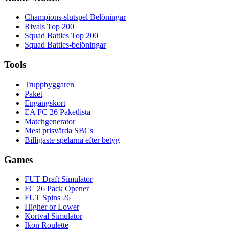
Champions-slutspel Belöningar
Rivals Top 200
Squad Battles Top 200
Squad Battles-belöningar
Tools
Truppbyggaren
Paket
Engångskort
EA FC 26 Paketlista
Matchgenerator
Mest prisvärda SBCs
Billigaste spelarna efter betyg
Games
FUT Draft Simulator
FC 26 Pack Opener
FUT Spins 26
Higher or Lower
Kortval Simulator
Ikon Roulette