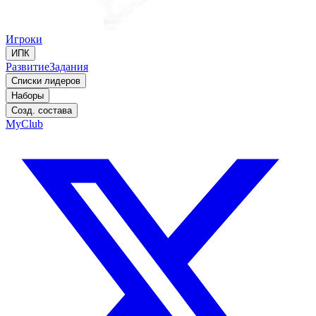
Игроки
ИПК
Развитие
Задания
Списки лидеров
Наборы
Созд. состава
MyClub