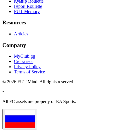
Кумир Roulette
Герои Roulette
FUT Memory
Resources
Articles
Company
MyClub.gg
Связаться
Privacy Policy
Terms of Service
©
2026
FUT Mind. All rights reserved.
•
All
FC
assets are property of EA Sports.