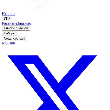
Игроки
ИПК
Развитие
Задания
Списки лидеров
Наборы
Созд. состава
MyClub