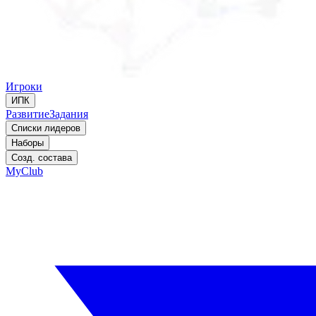
Игроки
ИПК
Развитие
Задания
Списки лидеров
Наборы
Созд. состава
MyClub