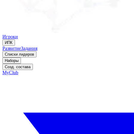
Игроки
ИПК
Развитие
Задания
Списки лидеров
Наборы
Созд. состава
MyClub