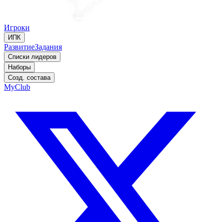
Игроки
ИПК
Развитие
Задания
Списки лидеров
Наборы
Созд. состава
MyClub