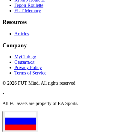
Герои Roulette
FUT Memory
Resources
Articles
Company
MyClub.gg
Связаться
Privacy Policy
Terms of Service
©
2026
FUT Mind. All rights reserved.
•
All
FC
assets are property of EA Sports.