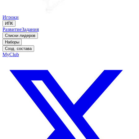
Игроки
ИПК
Развитие
Задания
Списки лидеров
Наборы
Созд. состава
MyClub