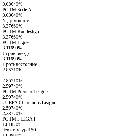
3.63640
%
POTM Serie A
3.63640
%
Удар молнии
3.37660
%
POTM Bundesliga
3.37660
%
POTM Ligue 1
3.11690
%
Игрок-звезда
3.11690
%
Противостояние
2.85710
%
:
2.85710
%
2.59740
%
POTM Premier League
2.59740
%
- UEFA Champions League
2.59740
%
2.33770
%
POTM в LIGA F
1.81820
%
item_raretype150
1.03900
%