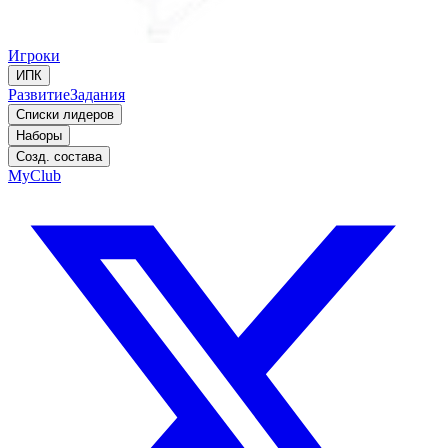
Игроки
ИПК
Развитие
Задания
Списки лидеров
Наборы
Созд. состава
MyClub