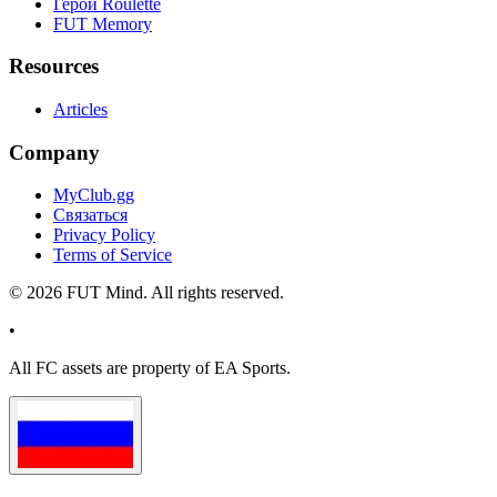
Герои Roulette
FUT Memory
Resources
Articles
Company
MyClub.gg
Связаться
Privacy Policy
Terms of Service
©
2026
FUT Mind. All rights reserved.
•
All
FC
assets are property of EA Sports.