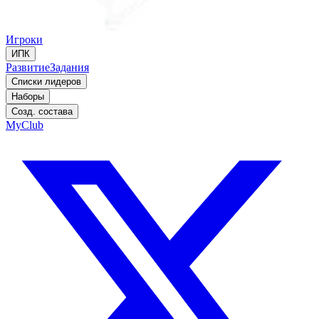
Игроки
ИПК
Развитие
Задания
Списки лидеров
Наборы
Созд. состава
MyClub