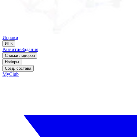
Игроки
ИПК
Развитие
Задания
Списки лидеров
Наборы
Созд. состава
MyClub