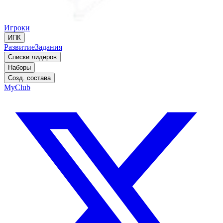
Игроки
ИПК
Развитие
Задания
Списки лидеров
Наборы
Созд. состава
MyClub