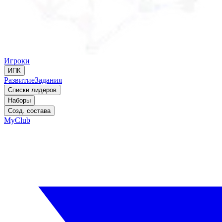
Игроки
ИПК
Развитие
Задания
Списки лидеров
Наборы
Созд. состава
MyClub