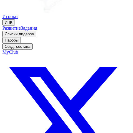
Игроки
ИПК
Развитие
Задания
Списки лидеров
Наборы
Созд. состава
MyClub