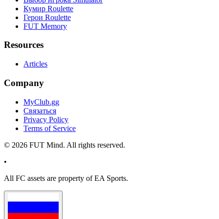
Кумир Roulette
Герои Roulette
FUT Memory
Resources
Articles
Company
MyClub.gg
Связаться
Privacy Policy
Terms of Service
©
2026
FUT Mind. All rights reserved.
•
All
FC
assets are property of EA Sports.