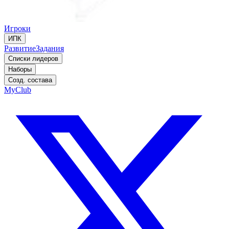
Игроки
ИПК
Развитие
Задания
Списки лидеров
Наборы
Созд. состава
MyClub