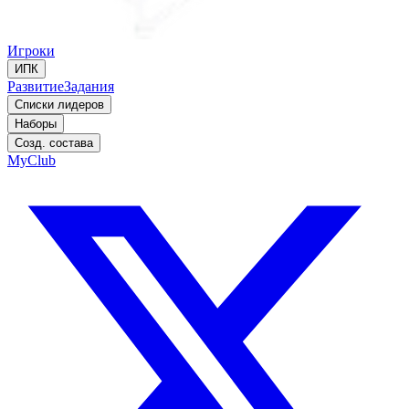
Игроки
ИПК
Развитие
Задания
Списки лидеров
Наборы
Созд. состава
MyClub