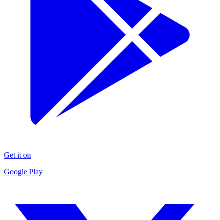
Get it on
Google Play