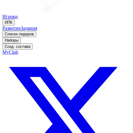
Игроки
ИПК
Развитие
Задания
Списки лидеров
Наборы
Созд. состава
MyClub