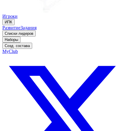
Игроки
ИПК
Развитие
Задания
Списки лидеров
Наборы
Созд. состава
MyClub