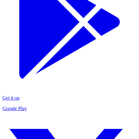
Get it on
Google Play