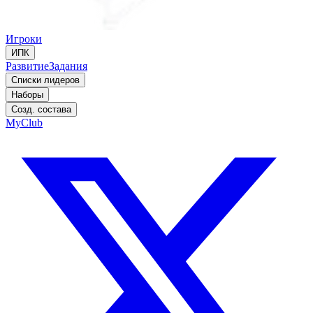
Игроки
ИПК
Развитие
Задания
Списки лидеров
Наборы
Созд. состава
MyClub