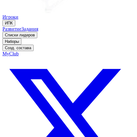
Игроки
ИПК
Развитие
Задания
Списки лидеров
Наборы
Созд. состава
MyClub