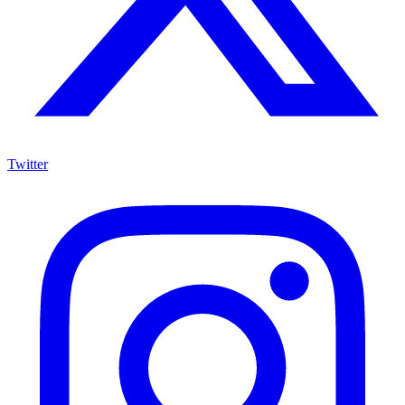
Twitter