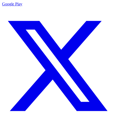
Google Play