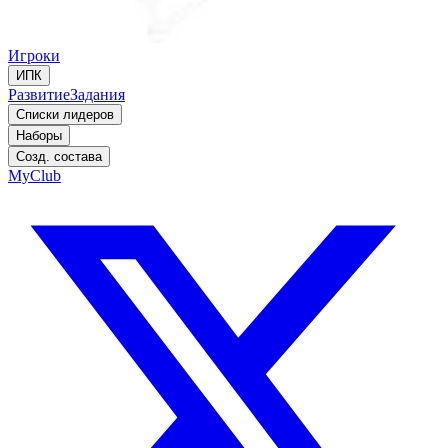
Игроки
ИПК
Развитие
Задания
Списки лидеров
Наборы
Созд. состава
MyClub