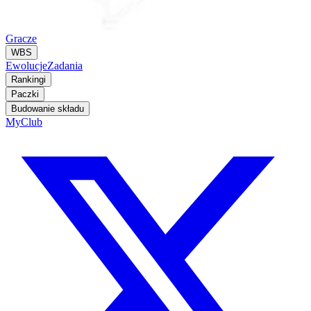
Gracze
WBS
Ewolucje
Zadania
Rankingi
Paczki
Budowanie składu
MyClub