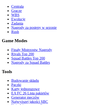
Centrala
Gracze
WBS
Ewolucje
Zadania
Nagrody za postępy w sezonie
Rush
Game Modes
Finały Mistrzostw Nagrody
Rivals Top 200
Squad Battles Top 200
Nagrody za Squad Battles
Tools
Budowanie składu
Paczki
Karty jednorazowe
EA FC 26 Lista pakietów
Generator meczów
Najwyższej jakości SBC