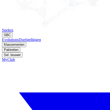
Spelers
SBC
Evolutions
Doelstellingen
Klassementen
Pakketten
Sel. bouwer
MyClub