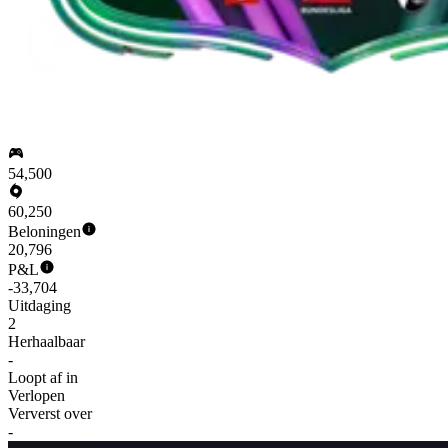
54,500
60,250
Beloningen
20,796
P&L
-33,704
Uitdaging
2
Herhaalbaar
-
Loopt af in
Verlopen
Ververst over
-