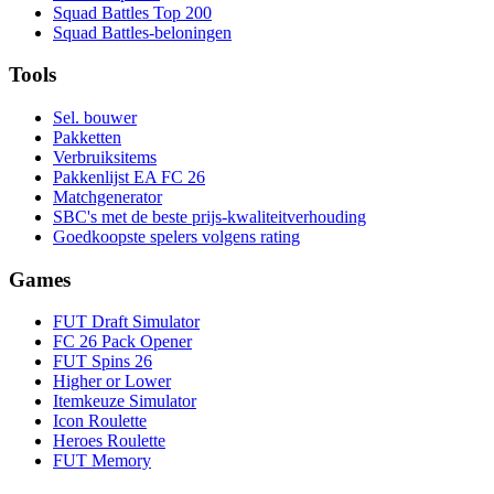
Squad Battles Top 200
Squad Battles-beloningen
Tools
Sel. bouwer
Pakketten
Verbruiksitems
Pakkenlijst EA FC 26
Matchgenerator
SBC's met de beste prijs-kwaliteitverhouding
Goedkoopste spelers volgens rating
Games
FUT Draft Simulator
FC 26 Pack Opener
FUT Spins 26
Higher or Lower
Itemkeuze Simulator
Icon Roulette
Heroes Roulette
FUT Memory