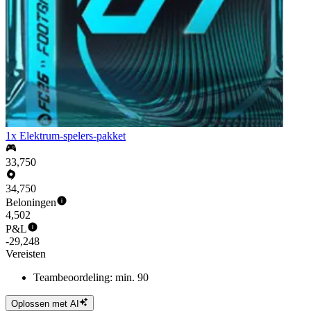
1x Elektrum-spelers-pakket
33,750
34,750
Beloningen
4,502
P&L
-29,248
Vereisten
Teambeoordeling: min. 90
Oplossen met AI