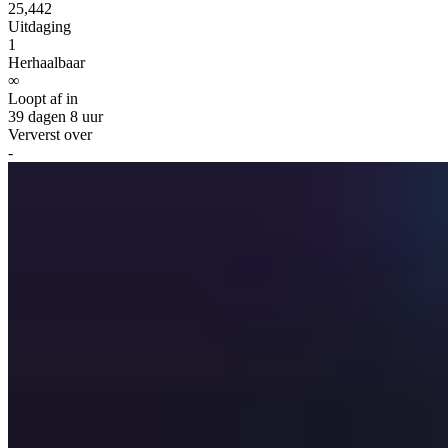
25,442
Uitdaging
1
Herhaalbaar
∞
Loopt af in
39 dagen 8 uur
Ververst over
-