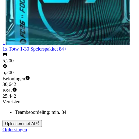

1x Totw 1-30 Spelerspakket 84+
5,200
5,200
Beloningen
30,642
P&L
25,442
Vereisten
Teambeoordeling: min. 84
Oplossen met AI
Oplossingen