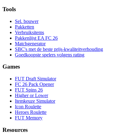
Tools
Sel. bouwer
Pakketten
Verbruiksitems
Pakkenlijst EA FC 26
Matchgenerator
SBC's met de beste prijs-kwaliteitverhouding
Goedkoopste spelers volgens rating
Games
FUT Draft Simulator
FC 26 Pack Opener
FUT Spins 26
Higher or Lower
Itemkeuze Simulator
Icon Roulette
Heroes Roulette
FUT Memory
Resources