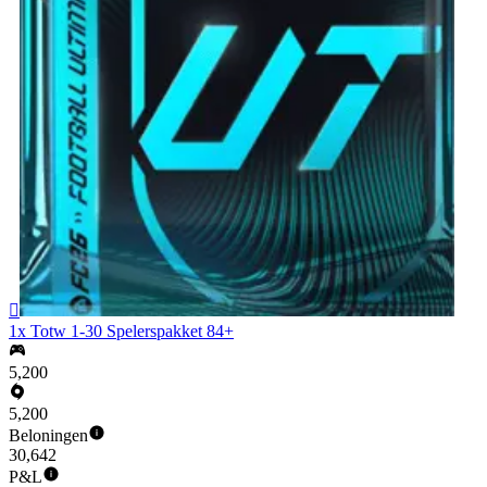

1x Totw 1-30 Spelerspakket 84+
5,200
5,200
Beloningen
30,642
P&L