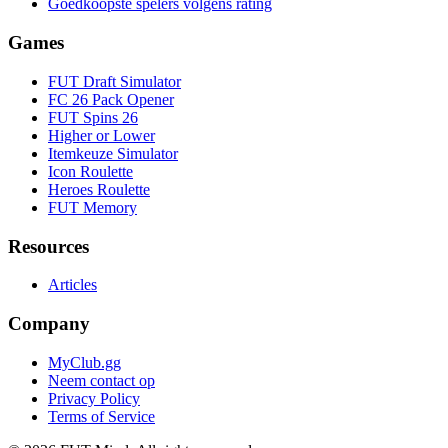
Goedkoopste spelers volgens rating
Games
FUT Draft Simulator
FC 26 Pack Opener
FUT Spins 26
Higher or Lower
Itemkeuze Simulator
Icon Roulette
Heroes Roulette
FUT Memory
Resources
Articles
Company
MyClub.gg
Neem contact op
Privacy Policy
Terms of Service