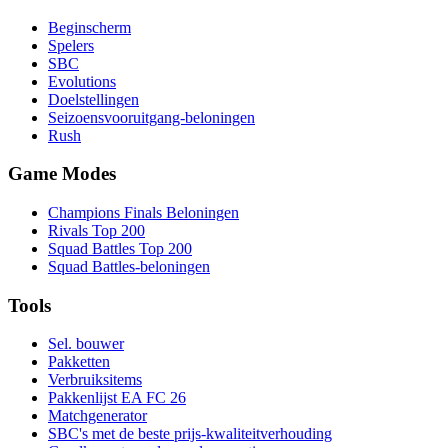
Beginscherm
Spelers
SBC
Evolutions
Doelstellingen
Seizoensvooruitgang-beloningen
Rush
Game Modes
Champions Finals Beloningen
Rivals Top 200
Squad Battles Top 200
Squad Battles-beloningen
Tools
Sel. bouwer
Pakketten
Verbruiksitems
Pakkenlijst EA FC 26
Matchgenerator
SBC's met de beste prijs-kwaliteitverhouding