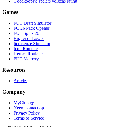
Goedkoopste spelers volgens rating
Games
FUT Draft Simulator
FC 26 Pack Opener
FUT Spins 26
Higher or Lower
Itemkeuze Simulator
Icon Roulette
Heroes Roulette
FUT Memory
Resources
Articles
Company
MyClub.gg
Neem contact op
Privacy Policy
Terms of Service