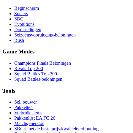
Beginscherm
Spelers
SBC
Evolutions
Doelstellingen
Seizoensvooruitgang-beloningen
Rush
Game Modes
Champions Finals Beloningen
Rivals Top 200
Squad Battles Top 200
Squad Battles-beloningen
Tools
Sel. bouwer
Pakketten
Verbruiksitems
Pakkenlijst EA FC 26
Matchgenerator
SBC's met de beste prijs-kwaliteitverhouding