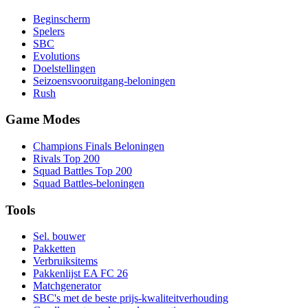
Beginscherm
Spelers
SBC
Evolutions
Doelstellingen
Seizoensvooruitgang-beloningen
Rush
Game Modes
Champions Finals Beloningen
Rivals Top 200
Squad Battles Top 200
Squad Battles-beloningen
Tools
Sel. bouwer
Pakketten
Verbruiksitems
Pakkenlijst EA FC 26
Matchgenerator
SBC's met de beste prijs-kwaliteitverhouding