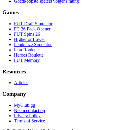
Goedkoopste spelers volgens rating
Games
FUT Draft Simulator
FC 26 Pack Opener
FUT Spins 26
Higher or Lower
Itemkeuze Simulator
Icon Roulette
Heroes Roulette
FUT Memory
Resources
Articles
Company
MyClub.gg
Neem contact op
Privacy Policy
Terms of Service