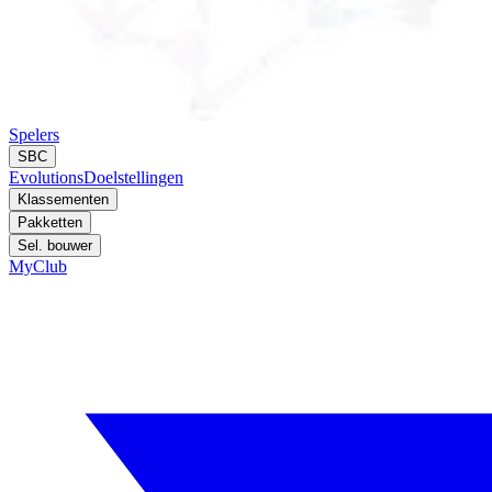
Spelers
SBC
Evolutions
Doelstellingen
Klassementen
Pakketten
Sel. bouwer
MyClub