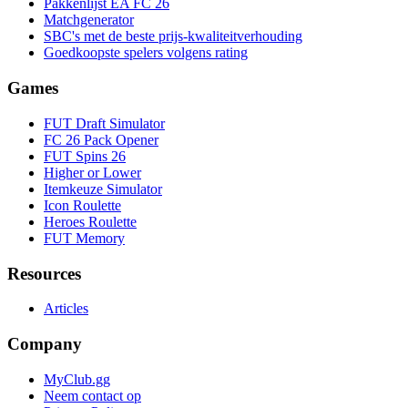
Pakkenlijst EA FC 26
Matchgenerator
SBC's met de beste prijs-kwaliteitverhouding
Goedkoopste spelers volgens rating
Games
FUT Draft Simulator
FC 26 Pack Opener
FUT Spins 26
Higher or Lower
Itemkeuze Simulator
Icon Roulette
Heroes Roulette
FUT Memory
Resources
Articles
Company
MyClub.gg
Neem contact op