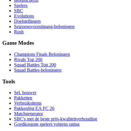
Beginscherm
Spelers
SBC
Evolutions
Doelstellingen
Seizoensvooruitgang-beloningen
Rush
Game Modes
Champions Finals Beloningen
Rivals Top 200
Squad Battles Top 200
Squad Battles-beloningen
Tools
Sel. bouwer
Pakketten
Verbruiksitems
Pakkenlijst EA FC 26
Matchgenerator
SBC's met de beste prijs-kwaliteitverhouding
Goedkoopste spelers volgens rating