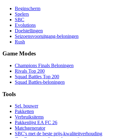
Beginscherm
Spelers
SBC
Evolutions
Doelstellingen
Seizoensvooruitgang-beloningen
Rush
Game Modes
Champions Finals Beloningen
Rivals Top 200
Squad Battles Top 200
Squad Battles-beloningen
Tools
Sel. bouwer
Pakketten
Verbruiksitems
Pakkenlijst EA FC 26
Matchgenerator
SBC's met de beste prijs-kwaliteitverhouding