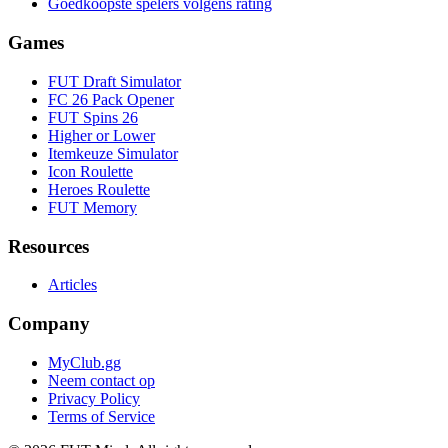
Goedkoopste spelers volgens rating
Games
FUT Draft Simulator
FC 26 Pack Opener
FUT Spins 26
Higher or Lower
Itemkeuze Simulator
Icon Roulette
Heroes Roulette
FUT Memory
Resources
Articles
Company
MyClub.gg
Neem contact op
Privacy Policy
Terms of Service