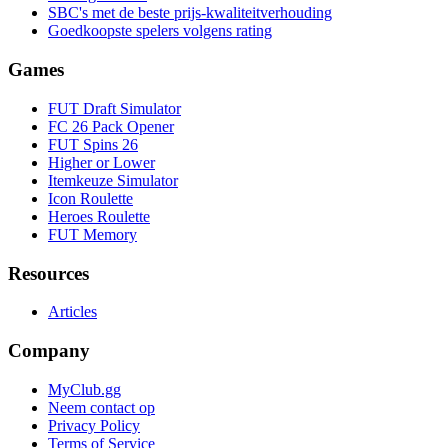
SBC's met de beste prijs-kwaliteitverhouding
Goedkoopste spelers volgens rating
Games
FUT Draft Simulator
FC 26 Pack Opener
FUT Spins 26
Higher or Lower
Itemkeuze Simulator
Icon Roulette
Heroes Roulette
FUT Memory
Resources
Articles
Company
MyClub.gg
Neem contact op
Privacy Policy
Terms of Service