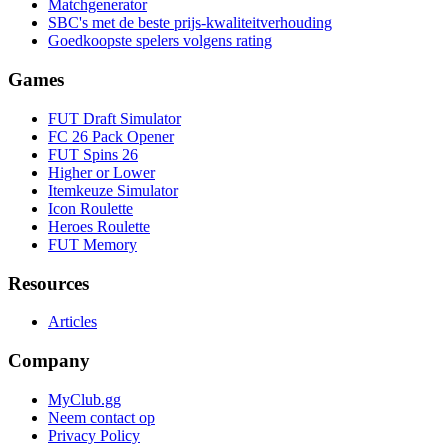
Matchgenerator
SBC's met de beste prijs-kwaliteitverhouding
Goedkoopste spelers volgens rating
Games
FUT Draft Simulator
FC 26 Pack Opener
FUT Spins 26
Higher or Lower
Itemkeuze Simulator
Icon Roulette
Heroes Roulette
FUT Memory
Resources
Articles
Company
MyClub.gg
Neem contact op
Privacy Policy