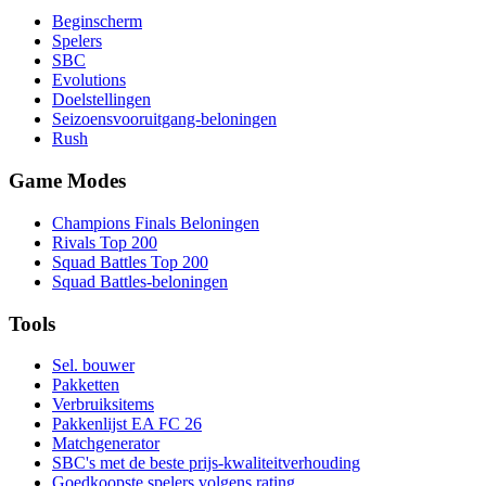
Beginscherm
Spelers
SBC
Evolutions
Doelstellingen
Seizoensvooruitgang-beloningen
Rush
Game Modes
Champions Finals Beloningen
Rivals Top 200
Squad Battles Top 200
Squad Battles-beloningen
Tools
Sel. bouwer
Pakketten
Verbruiksitems
Pakkenlijst EA FC 26
Matchgenerator
SBC's met de beste prijs-kwaliteitverhouding
Goedkoopste spelers volgens rating