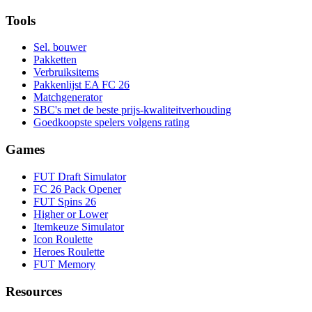
Tools
Sel. bouwer
Pakketten
Verbruiksitems
Pakkenlijst EA FC 26
Matchgenerator
SBC's met de beste prijs-kwaliteitverhouding
Goedkoopste spelers volgens rating
Games
FUT Draft Simulator
FC 26 Pack Opener
FUT Spins 26
Higher or Lower
Itemkeuze Simulator
Icon Roulette
Heroes Roulette
FUT Memory
Resources