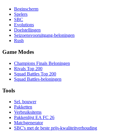
Beginscherm
Spelers
SBC
Evolutions
Doelstellingen
Seizoensvooruitgang-beloningen
Rush
Game Modes
Champions Finals Beloningen
Rivals Top 200
Squad Battles Top 200
Squad Battles-beloningen
Tools
Sel. bouwer
Pakketten
Verbruiksitems
Pakkenlijst EA FC 26
Matchgenerator
SBC's met de beste prijs-kwaliteitverhouding