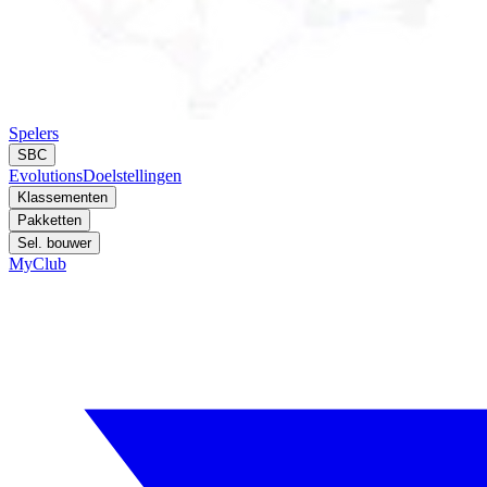
Spelers
SBC
Evolutions
Doelstellingen
Klassementen
Pakketten
Sel. bouwer
MyClub