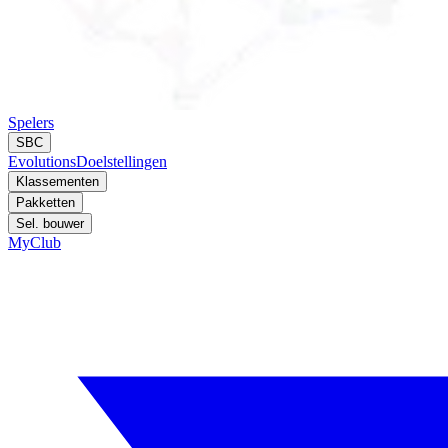
Spelers
SBC
Evolutions
Doelstellingen
Klassementen
Pakketten
Sel. bouwer
MyClub