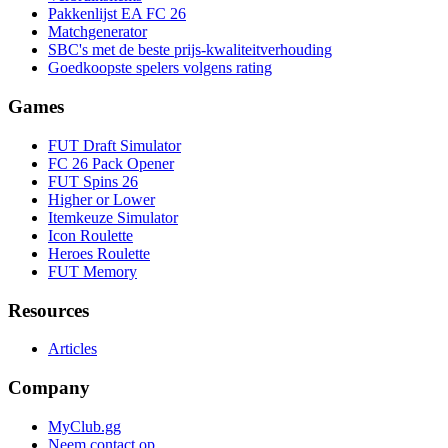
Pakkenlijst EA FC 26
Matchgenerator
SBC's met de beste prijs-kwaliteitverhouding
Goedkoopste spelers volgens rating
Games
FUT Draft Simulator
FC 26 Pack Opener
FUT Spins 26
Higher or Lower
Itemkeuze Simulator
Icon Roulette
Heroes Roulette
FUT Memory
Resources
Articles
Company
MyClub.gg
Neem contact op