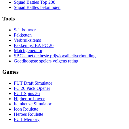
Squad Battles Top 200
Squad Battles-beloningen
Tools
Sel. bouwer
Pakketten
Verbruiksitems
Pakkenlijst EA FC 26
Matchgenerator
SBC's met de beste prijs-kwaliteitverhouding
Goedkoopste spelers volgens rating
Games
FUT Draft Simulator
FC 26 Pack Opener
FUT Spins 26
Higher or Lower
Itemkeuze Simulator
Icon Roulette
Heroes Roulette
FUT Memory