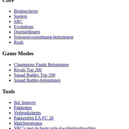
Core
Beginscherm
Spelers
SBC
Evolutions
Doelstellingen
Seizoensvooruitgang-beloningen
Rush
Game Modes
Champions Finals Beloningen
Rivals Top 200
Squad Battles Top 200
Squad Battles-beloningen
Tools
Sel. bouwer
Pakketten
Verbruiksitems
Pakkenlijst EA FC 26
Matchgenerator
SBC's met de beste prijs-kwaliteitverhouding