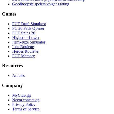
Goedkoopste spelers volgens rating
Games
FUT Draft Simulator
FC 26 Pack Opener
FUT Spins 26
Higher or Lower
Itemkeuze Simulator
Icon Roulette
Heroes Roulette
FUT Memory
Resources
Articles
Company
MyClub.gg
Neem contact op
Privacy Policy
Terms of Service