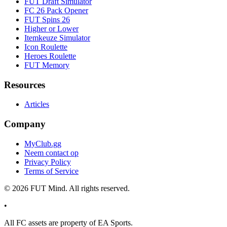
FUT Draft Simulator
FC 26 Pack Opener
FUT Spins 26
Higher or Lower
Itemkeuze Simulator
Icon Roulette
Heroes Roulette
FUT Memory
Resources
Articles
Company
MyClub.gg
Neem contact op
Privacy Policy
Terms of Service
©
2026
FUT Mind. All rights reserved.
•
All
FC
assets are property of EA Sports.