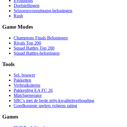
Evolutions
Doelstellingen
Seizoensvooruitgang-beloningen
Rush
Game Modes
Champions Finals Beloningen
Rivals Top 200
Squad Battles Top 200
Squad Battles-beloningen
Tools
Sel. bouwer
Pakketten
Verbruiksitems
Pakkenlijst EA FC 26
Matchgenerator
SBC's met de beste prijs-kwaliteitverhouding
Goedkoopste spelers volgens rating
Games