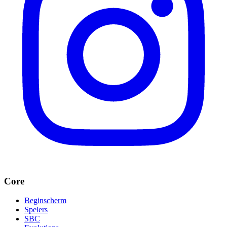
Core
Beginscherm
Spelers
SBC