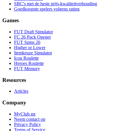
SBC's met de beste prijs-kwaliteitverhouding
Goedkoopste spelers volgens rating
Games
FUT Draft Simulator
FC 26 Pack Opener
FUT Spins 26
Higher or Lower
Itemkeuze Simulator
Icon Roulette
Heroes Roulette
FUT Memory
Resources
Articles
Company
MyClub.gg
Neem contact op
Privacy Policy
Terms of Service